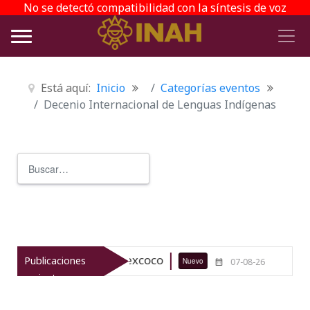
No se detectó compatibilidad con la síntesis de voz
Está aquí:
Inicio
Categorías eventos
Decenio Internacional de Lenguas Indígenas
Buscar
Type 2 or more characters for r
nio arqueológico de Texcoco
El via
Publicaciones
Nuevo
07-08-26
recientes