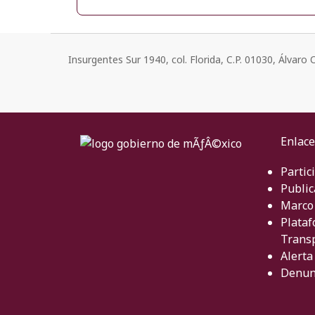
Insurgentes Sur 1940, col. Florida, C.P. 01030, Álvar
Enlace
Partic
Public
Marco 
Plataf
Trans
Alerta
Denun