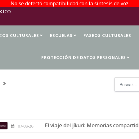
No se detectó compatibilidad con la síntesis de voz
TIOS CULTURALES
ESCUELAS
PASEOS CULTURALES
PROTECCIÓN DE DATOS PERSONALES
Buscar
El viaje del jíkuri: Memorias compartidas en 
07-08-26