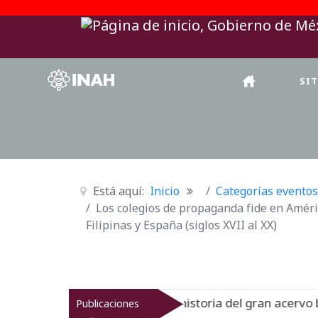
SI
Está aquí:
Inicio
Categorías eventos
Los colegios de propaganda fide en Améri
Filipinas y España (siglos XVII al XX)
irreinato muestra la historia del gran acervo bibliográfic
Publicaciones