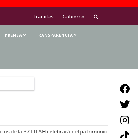
Trámites
Gobierno
PRENSA
TRANSPARENCIA
Type 2 or more characters for results.
7 FILAH celebrarán el patrimonio cultural
Nuevo
06-