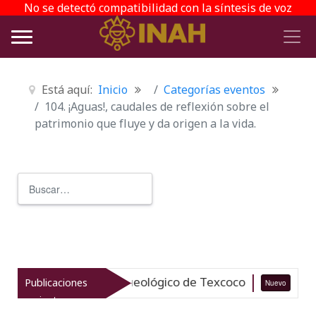
No se detectó compatibilidad con la síntesis de voz
Está aquí:
Inicio
Categorías eventos
104. ¡Aguas!, caudales de reflexión sobre el
patrimonio que fluye y da origen a la vida.
Buscar
Type 2 or more characters for r
iza el patrimonio arqueológico de Texcoco
Publicaciones
Nuevo
07-
recientes