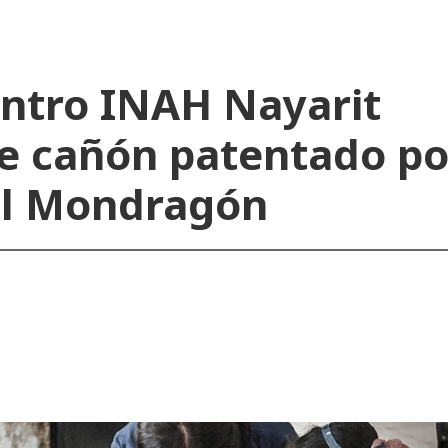
entro INAH Nayarit
 de cañón patentado po
el Mondragón