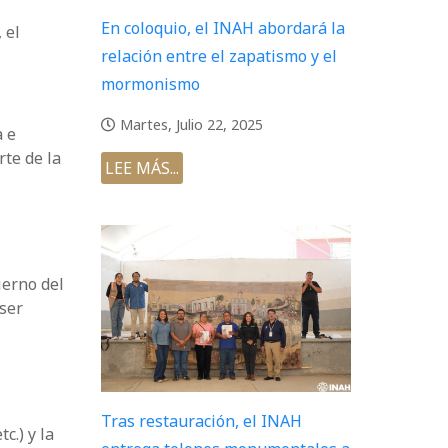
En coloquio, el INAH abordará la
 el
relación entre el zapatismo y el
mormonismo
Martes, Julio 22, 2025
a e
rte de la
LEE MÁS...
ierno del
 ser
Tras restauración, el INAH
c.) y la