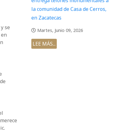
entrega telones monumentales a
la comunidad de Casa de Cerros,
en Zacatecas
 y se
Martes, Junio 09, 2026
 en
an
LEE MÁS...
e
 de
el
y merece
ic.