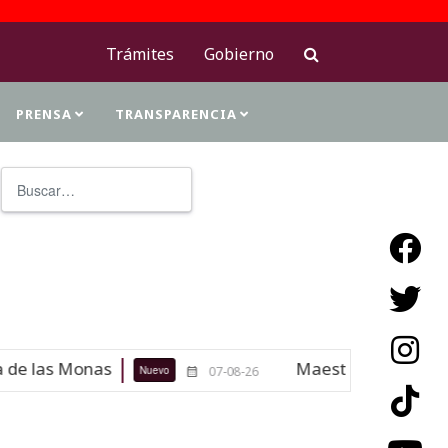
Trámites
Gobierno
PRENSA
TRANSPARENCIA
Buscar
Type 2 or more characters for resu
Maestras de la antropología y la 
Nuevo
07-08-26