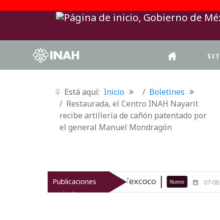
SI
Está aquí:
Inicio
Boletines
Restaurada, el Centro INAH Nayarit
recibe artillería de cañón patentado por
el general Manuel Mondragón
o arqueológico de Texcoco
El viaje
Publicaciones
Nuevo
07-08-26
recientes