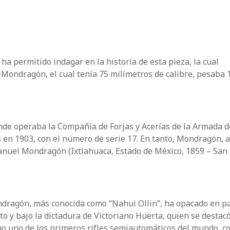
a permitido indagar en la historia de esta pieza, la cual
ondragón, el cual tenía 75 milímetros de calibre, pesaba 
nde operaba la Compañía de Forjas y Acerías de la Armada d
en 1903, con el número de serie 17. En tanto, Mondragón, a
Manuel Mondragón (Ixtlahuaca, Estado de México, 1859 – San
ndragón, más conocida como “Nahui Ollin”, ha opacado en pa
iato y bajo la dictadura de Victoriano Huerta, quien se destac
mo uno de los primeros rifles semiautomáticos del mundo, c