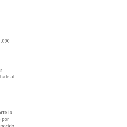
1,090
e
lude al
rte la
ó por
onocido