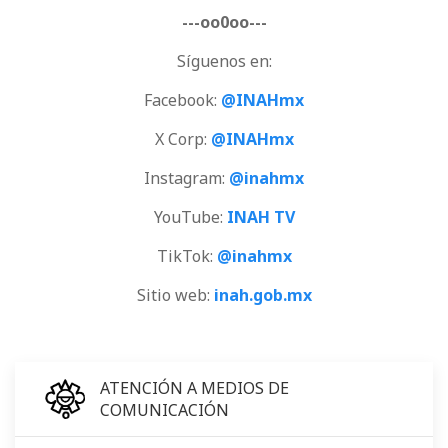
---oo0oo---
Síguenos en:
Facebook:
@INAHmx
X Corp:
@INAHmx
Instagram:
@inahmx
YouTube:
INAH TV
TikTok:
@inahmx
Sitio web:
inah.gob.mx
ATENCIÓN A MEDIOS DE
COMUNICACIÓN