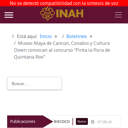
No se detectó compatibilidad con la síntesis de voz
Está aquí:
Inicio
Boletines
Museo Maya de Cancún, Conabio y Cultura
Down convocan al concurso “Pinta la flora de
Quintana Roo”
Buscar
Type 2 or more characters for r
ueológico de Texcoco
El viaje del 
Publicaciones
Nuevo
07-08-26