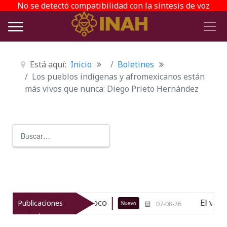
No se detectó compatibilidad con la síntesis de voz
Está aquí:
Inicio
Boletines
Los pueblos indígenas y afromexicanos están
más vivos que nunca: Diego Prieto Hernández
Buscar
Type 2 or more characters for r
ico de Texcoco
El viaje del jíkuri
Publicaciones
Nuevo
07-08-26
recientes