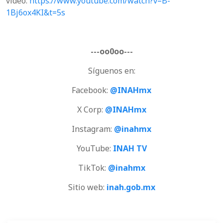
video:
https://www.youtube.com/watch?v=B-
1Bj6ox4KI&t=5s
---oo0oo---
Síguenos en:
Facebook:
@INAHmx
X Corp:
@INAHmx
Instagram:
@inahmx
YouTube:
INAH TV
TikTok:
@inahmx
Sitio web:
inah.gob.mx