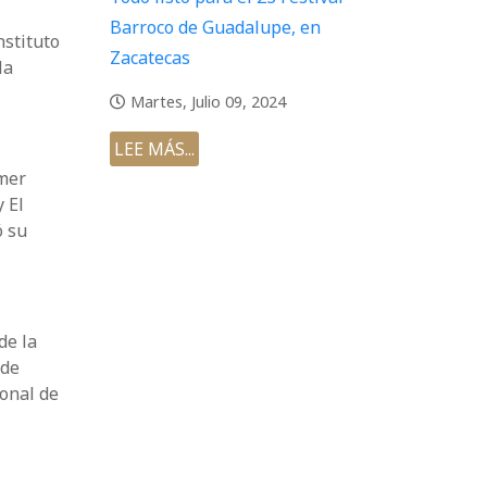
Barroco de Guadalupe, en
nstituto
Zacatecas
la
Martes, Julio 09, 2024
LEE MÁS...
imer
 El
ó su
de la
 de
ional de