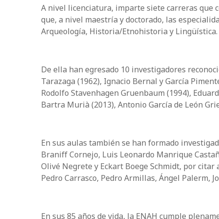
A nivel licenciatura, imparte siete carreras que 
que, a nivel maestría y doctorado, las especialid
Arqueología, Historia/Etnohistoria y Lingüística.
De ella han egresado 10 investigadores reconoci
Tarazaga (1962), Ignacio Bernal y García Piment
Rodolfo Stavenhagen Gruenbaum (1994), Eduard
Bartra Murià (2013), Antonio García de León Gri
En sus aulas también se han formado investigad
Braniff Cornejo, Luis Leonardo Manrique Castañe
Olivé Negrete y Eckart Boege Schmidt, por citar
Pedro Carrasco, Pedro Armillas, Ángel Palerm, Jo
En sus 85 años de vida, la ENAH cumple plename