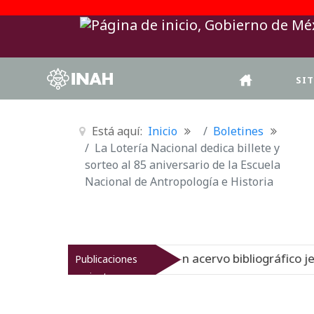
SI
Está aquí:
Inicio
Boletines
La Lotería Nacional dedica billete y
sorteo al 85 aniversario de la Escuela
Nacional de Antropología e Historia
a historia del gran acervo bibliográfico jesuita
Publicaciones
Nuevo
recientes