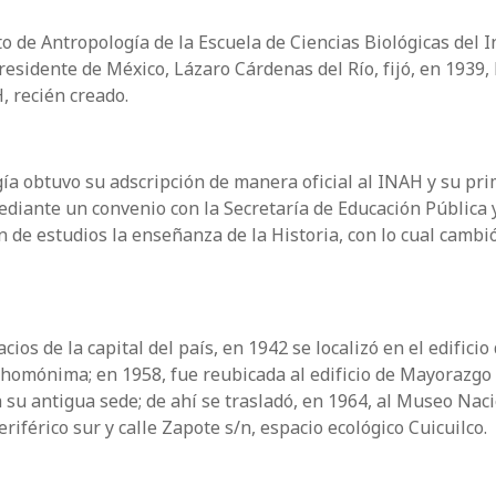
de Antropología de la Escuela de Ciencias Biológicas del I
esidente de México, Lázaro Cárdenas del Río, fijó, en 1939, 
, recién creado.
gía obtuvo su adscripción de manera oficial al INAH y su pr
diante un convenio con la Secretaría de Educación Pública y
n de estudios la enseñanza de la Historia, con lo cual cambi
os de la capital del país, en 1942 se localizó en el edificio 
e homónima; en 1958, fue reubicada al edificio de Mayorazgo
a su antigua sede; de ahí se trasladó, en 1964, al Museo Nac
eriférico sur y calle Zapote s/n, espacio ecológico Cuicuilco.