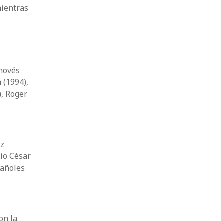
mientras
enovés
 (1994),
, Roger
iz
lio César
pañoles
on la