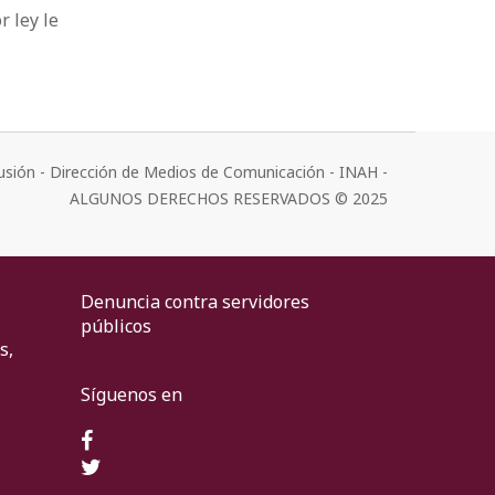
r ley le
usión - Dirección de Medios de Comunicación - INAH -
ALGUNOS DERECHOS RESERVADOS © 2025
Denuncia contra servidores
públicos
s,
Síguenos en