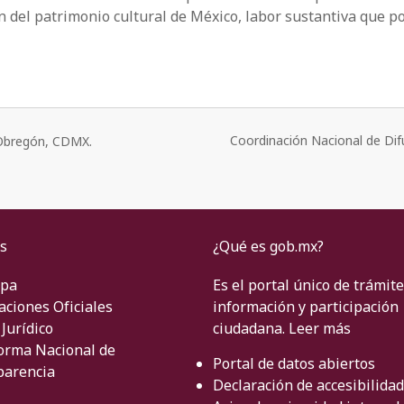
n del patrimonio cultural de México, labor sustantiva que po
Coordinación Nacional de Dif
o Obregón, CDMX.
s
¿Qué es gob.mx?
ipa
Es el portal único de trámite
aciones Oficiales
información y participación
Jurídico
ciudadana.
Leer más
orma Nacional de
Portal de datos abiertos
parencia
Declaración de accesibilidad