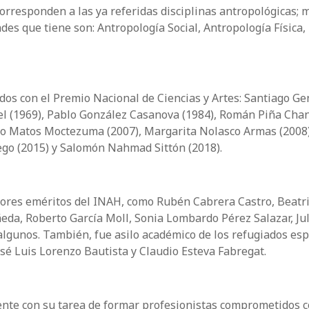
corresponden a las ya referidas disciplinas antropológicas; 
ades que tiene son: Antropología Social, Antropología Física,
dos con el Premio Nacional de Ciencias y Artes: Santiago G
el (1969), Pablo González Casanova (1984), Román Piña Chan
o Matos Moctezuma (2007), Margarita Nolasco Armas (2008)
ego (2015) y Salomón Nahmad Sittón (2018).
ores eméritos del INAH, como Rubén Cabrera Castro, Beatr
da, Roberto García Moll, Sonia Lombardo Pérez Salazar, Ju
 algunos. También, fue asilo académico de los refugiados es
sé Luis Lorenzo Bautista y Claudio Esteva Fabregat.
nte con su tarea de formar profesionistas comprometidos c