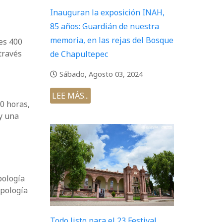
Inauguran la exposición INAH,
85 años: Guardián de nuestra
memoria, en las rejas del Bosque
es 400
través
de Chapultepec
Sábado, Agosto 03, 2024
LEE MÁS...
00 horas,
 y una
pología
opología
Todo listo para el 23 Festival