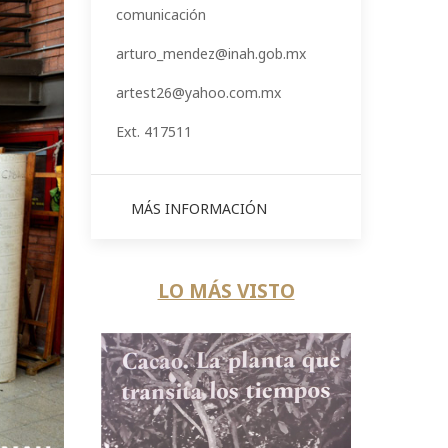
comunicación
arturo_mendez@inah.gob.mx
artest26@yahoo.com.mx
Ext. 417511
MÁS INFORMACIÓN
LO MÁS VISTO