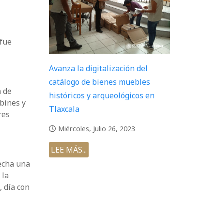
 fue
Avanza la digitalización del
catálogo de bienes muebles
a de
históricos y arqueológicos en
bines y
Tlaxcala
res
Miércoles, Julio 26, 2023
LEE MÁS...
recha una
 la
, día con