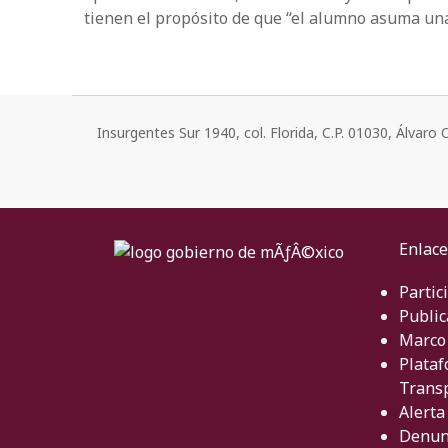
tienen el propósito de que “el alumno asuma una 
Insurgentes Sur 1940, col. Florida, C.P. 01030, Álvar
Enlace
Partic
Public
Marco 
Plataf
Trans
Alerta
Denun