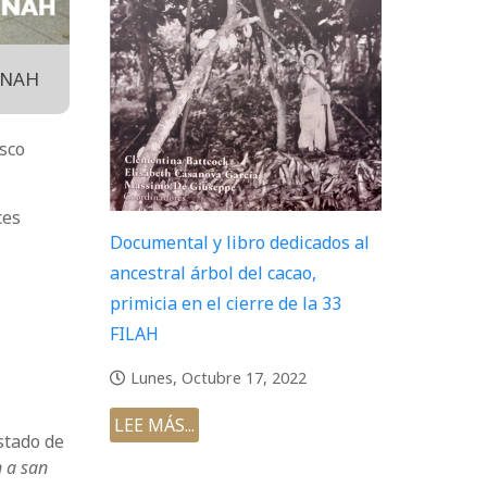
 INAH
isco
ces
Documental y libro dedicados al
ancestral árbol del cacao,
primicia en el cierre de la 33
FILAH
Lunes, Octubre 17, 2022
LEE MÁS...
Estado de
n a san