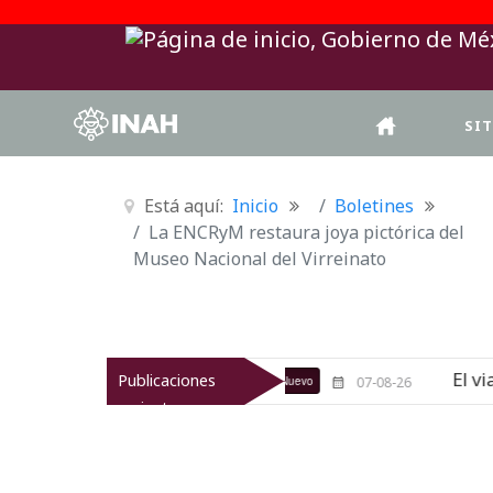
SI
Está aquí:
Inicio
Boletines
La ENCRyM restaura joya pictórica del
Museo Nacional del Virreinato
o de Texcoco
El viaje del jíkuri:
Publicaciones
Nuevo
07-08-26
recientes