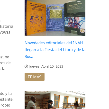
a
istoria
raíces
Novedades editoriales del INAH
llegan a la Fiesta del Libro y de la
Rosa
z, no
ros de
Jueves, Abril 20, 2023
 la
LEE MÁS...
to y la
bstante,
propio