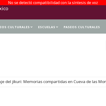
No se detectó compatibilidad con la síntesis de voz
TIOS CULTURALES
ESCUELAS
PASEOS CULTURALES
PROTECCIÓN DE DATOS PERSONALES
 Memorias compartidas en Cueva de las Monas
Nuevo
07