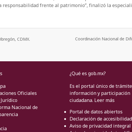
responsabilidad frente al patrimonio”, finalizó la especiali
Coordinación Nacional de Dif
o Obregón, CDMX.
s
¿Qué es gob.mx?
ipa
Es el portal único de trámite
aciones Oficiales
información y participación
Jurídico
ciudadana.
Leer más
orma Nacional de
Portal de datos abiertos
parencia
Declaración de accesibilidad
Aviso de privacidad integral
cia