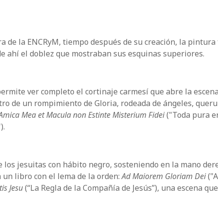
ra de la ENCRyM, tiempo después de su creación, la pintura
de ahí el doblez que mostraban sus esquinas superiores.
ermite ver completo el cortinaje carmesí que abre la escen
tro de un rompimiento de Gloria, rodeada de ángeles, queru
 Amica Mea et Macula non Estinte Misterium Fidei
("Toda pura e
).
de los jesuitas con hábito negro, sosteniendo en la mano de
a un libro con el lema de la orden:
Ad Maiorem Gloriam Dei
("A
is Jesu
(“La Regla de la Compañía de Jesús”), una escena que