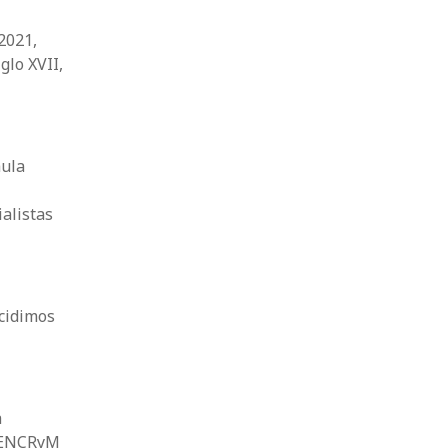
2021,
glo XVII,
aula
ialistas
ecidimos
a
la ENCRyM