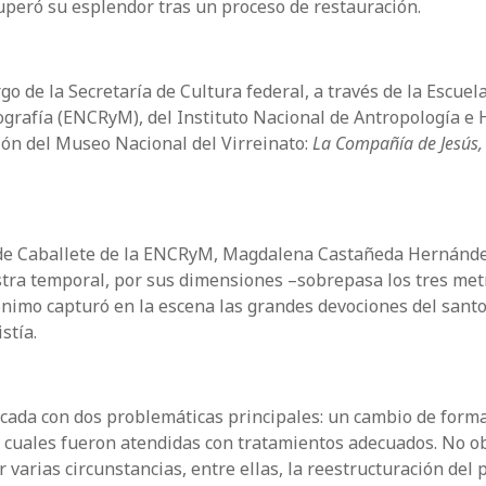
ecuperó su esplendor tras un proceso de restauración.
go de la Secretaría de Cultura federal, a través de la Escuel
rafía (ENCRyM), del Instituto Nacional de Antropología e H
ión del Museo Nacional del Virreinato:
La Compañía de Jesús, 
ra de Caballete de la ENCRyM, Magdalena Castañeda Hernánde
stra temporal, por sus dimensiones –sobrepasa los tres met
ónimo capturó en la escena las grandes devociones del santo:
stía.
écada con dos problemáticas principales: un cambio de forma
las cuales fueron atendidas con tratamientos adecuados. No o
varias circunstancias, entre ellas, la reestructuración del 