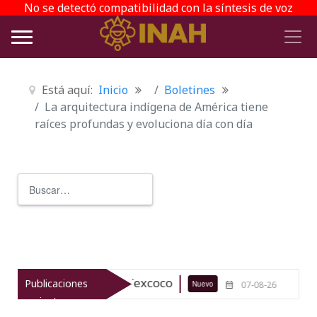
No se detectó compatibilidad con la síntesis de voz
Está aquí:
Inicio
Boletines
La arquitectura indígena de América tiene
raíces profundas y evoluciona día con día
Buscar
Type 2 or more characters for r
queológico de Texcoco
El viaje del
Publicaciones
Nuevo
07-08-26
recientes