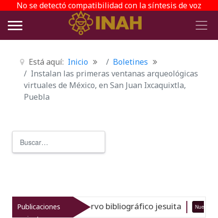
No se detectó compatibilidad con la síntesis de voz
Está aquí:
Inicio
Boletines
Instalan las primeras ventanas arqueológicas
virtuales de México, en San Juan Ixcaquixtla,
Puebla
Buscar
Type 2 or more characters for r
del gran acervo bibliográfico jesuita
Publicaciones
Nuevo
06-08-26