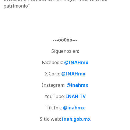
patrimonio”.
---oo0oo---
Síguenos en:
Facebook:
@INAHmx
X Corp:
@INAHmx
Instagram:
@inahmx
YouTube:
INAH TV
TikTok:
@inahmx
Sitio web:
inah.gob.mx