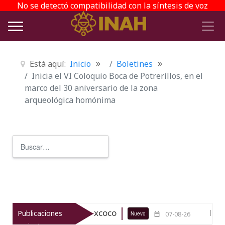
No se detectó compatibilidad con la síntesis de voz
Está aquí:
Inicio
Boletines
Inicia el VI Coloquio Boca de Potrerillos, en el
marco del 30 aniversario de la zona
arqueológica homónima
Buscar
Type 2 or more characters for r
eológico de Texcoco
El viaje del j
Publicaciones
Nuevo
07-08-26