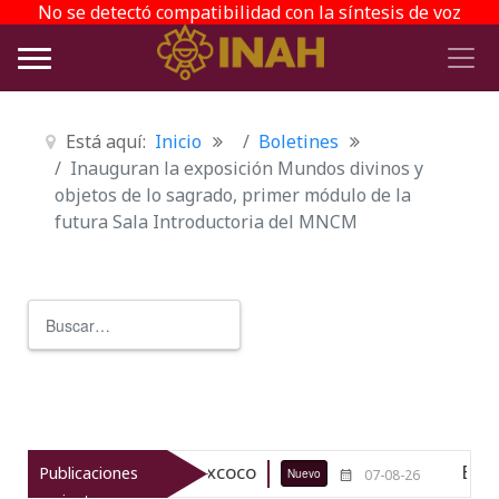
No se detectó compatibilidad con la síntesis de voz
Está aquí:
Inicio
Boletines
Inauguran la exposición Mundos divinos y
objetos de lo sagrado, primer módulo de la
futura Sala Introductoria del MNCM
Buscar
Type 2 or more characters for r
ológico de Texcoco
El viaje del jí
Publicaciones
Nuevo
07-08-26