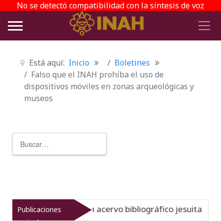
No se detectó compatibilidad con la síntesis de voz
Está aquí:
Inicio
Boletines
Falso que el INAH prohíba el uso de
dispositivos móviles en zonas arqueológicas y
museos
Buscar
Type 2 or more characters for r
toria del gran acervo bibliográfico jesuita
Publicaciones
Nuevo
06-0