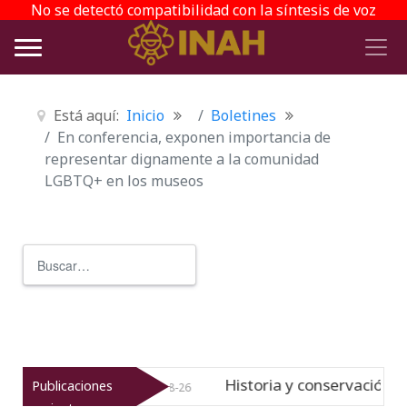
No se detectó compatibilidad con la síntesis de voz
Está aquí:
Inicio
Boletines
En conferencia, exponen importancia de
representar dignamente a la comunidad
LGBTQ+ en los museos
Buscar
Type 2 or more characters for r
Historia y conservación: San Juan Baut
Publicaciones
evo
06-08-26