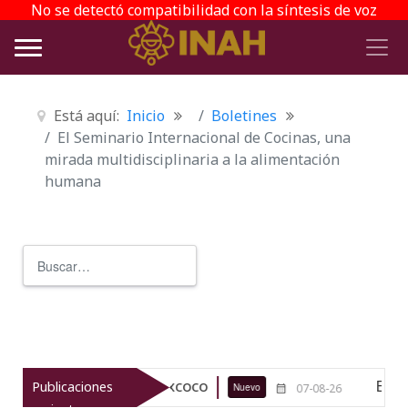
No se detectó compatibilidad con la síntesis de voz
Está aquí:
Inicio
Boletines
El Seminario Internacional de Cocinas, una
mirada multidisciplinaria a la alimentación
humana
Buscar
Type 2 or more characters for r
ógico de Texcoco
El viaje del jík
Publicaciones
Nuevo
07-08-26