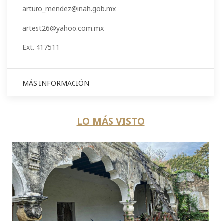
arturo_mendez@inah.gob.mx
artest26@yahoo.com.mx
Ext. 417511
MÁS INFORMACIÓN
LO MÁS VISTO