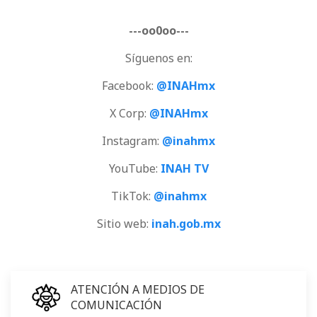
---oo0oo---
Síguenos en:
Facebook:
@INAHmx
X Corp:
@INAHmx
Instagram:
@inahmx
YouTube:
INAH TV
TikTok:
@inahmx
Sitio web:
inah.gob.mx
ATENCIÓN A MEDIOS DE
COMUNICACIÓN