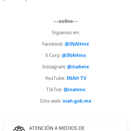
---oo0oo---
Síguenos en:
Facebook:
@INAHmx
X Corp:
@INAHmx
Instagram:
@inahmx
YouTube:
INAH TV
TikTok:
@inahmx
Sitio web:
inah.gob.mx
ATENCIÓN A MEDIOS DE