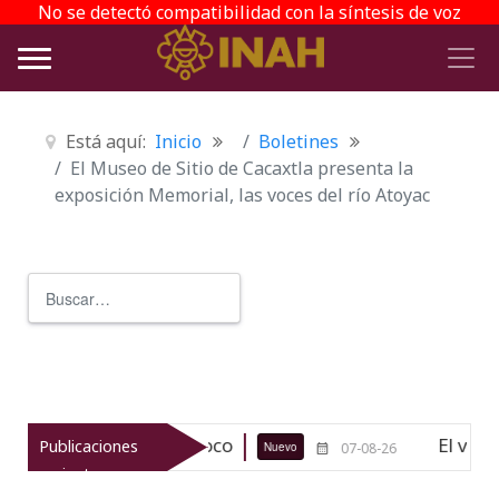
No se detectó compatibilidad con la síntesis de voz
Está aquí:
Inicio
Boletines
El Museo de Sitio de Cacaxtla presenta la
exposición Memorial, las voces del río Atoyac
Buscar
Type 2 or more characters for r
ógico de Texcoco
El viaje del jíku
Publicaciones
Nuevo
07-08-26
recientes