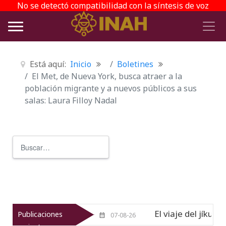
No se detectó compatibilidad con la síntesis de voz
Está aquí:
Inicio
Boletines
El Met, de Nueva York, busca atraer a la
población migrante y a nuevos públicos a sus
salas: Laura Filloy Nadal
Buscar
Type 2 or more characters for r
xcoco
El viaje del jíkuri: Memoria
Publicaciones
Nuevo
07-08-26