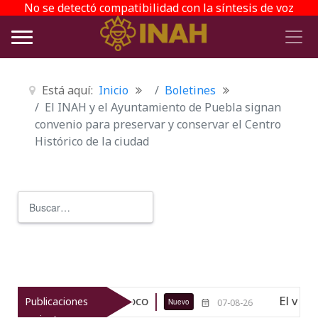
No se detectó compatibilidad con la síntesis de voz
Está aquí:
Inicio
Boletines
El INAH y el Ayuntamiento de Puebla signan
convenio para preservar y conservar el Centro
Histórico de la ciudad
Buscar
Type 2 or more characters for r
eológico de Texcoco
El viaje del j
Publicaciones
Nuevo
07-08-26