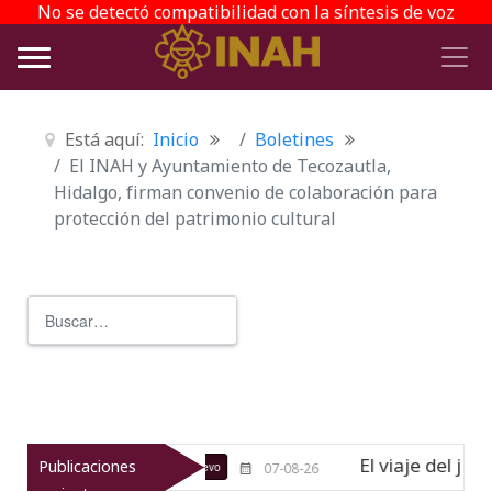
No se detectó compatibilidad con la síntesis de voz
Está aquí:
Inicio
Boletines
El INAH y Ayuntamiento de Tecozautla,
Hidalgo, firman convenio de colaboración para
protección del patrimonio cultural
Buscar
Type 2 or more characters for r
 Texcoco
El viaje del jíkuri: Memo
Publicaciones
Nuevo
07-08-26