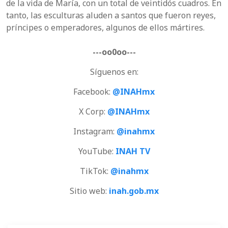
de la vida de María, con un total de veintidós cuadros. En
tanto, las esculturas aluden a santos que fueron reyes,
príncipes o emperadores, algunos de ellos mártires.
---oo0oo---
Síguenos en:
Facebook:
@INAHmx
X Corp:
@INAHmx
Instagram:
@inahmx
YouTube:
INAH TV
TikTok:
@inahmx
Sitio web:
inah.gob.mx