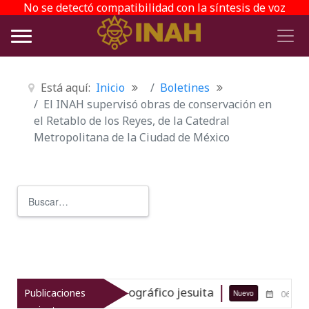
No se detectó compatibilidad con la síntesis de voz
Está aquí:
Inicio
Boletines
El INAH supervisó obras de conservación en
el Retablo de los Reyes, de la Catedral
Metropolitana de la Ciudad de México
Buscar
Type 2 or more characters for r
 acervo bibliográfico jesuita
Foro
Publicaciones
Nuevo
06-08-26