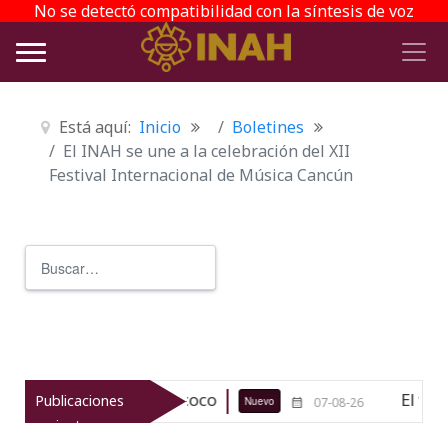
No se detectó compatibilidad con la síntesis de voz
Está aquí:
Inicio
Boletines
El INAH se une a la celebración del XII
Festival Internacional de Música Cancún
Buscar
Type 2 or more characters for r
lógico de Texcoco
El viaje del jí
Publicaciones
Nuevo
07-08-26
recientes