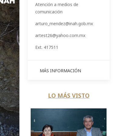
Atención a medios de
comunicación
arturo_mendez@inah.gob.mx
artest26@yahoo.com.mx
Ext. 417511
MÁS INFORMACIÓN
LO MÁS VISTO