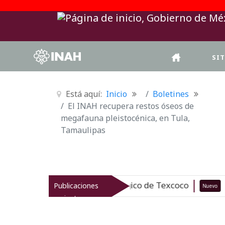
SI
Está aquí:
Inicio
Boletines
El INAH recupera restos óseos de
megafauna pleistocénica, en Tula,
Tamaulipas
trimonio arqueológico de Texcoco
E
Publicaciones
Nuevo
07-08-26
recientes