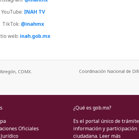
YouTube:
INAH TV
TikTok:
@inahmx
itio web:
inah.gob.mx
Coordinación Nacional de Dif
o Obregón, CDMX.
s
¿Qué es gob.mx?
ipa
Es el portal único de trámite
aciones Oficiales
información y participación
Jurídico
ciudadana.
Leer más