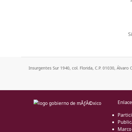
S
Insurgentes Sur 1940, col. Florida, C.P. 01030, Álvar
Enlace
Partic
Public
Marco 