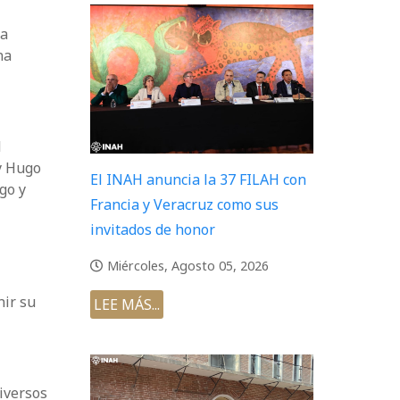
la
na
l
 y Hugo
El INAH anuncia la 37 FILAH con
go y
Francia y Veracruz como sus
invitados de honor
Miércoles, Agosto 05, 2026
nir su
LEE MÁS...
diversos