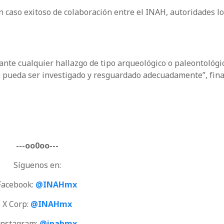
n caso exitoso de colaboración entre el INAH, autoridades lo
nte cualquier hallazgo de tipo arqueológico o paleontológic
io pueda ser investigado y resguardado adecuadamente”, fina
---oo0oo---
Síguenos en:
Facebook:
@INAHmx
X Corp:
@INAHmx
Instagram:
@inahmx