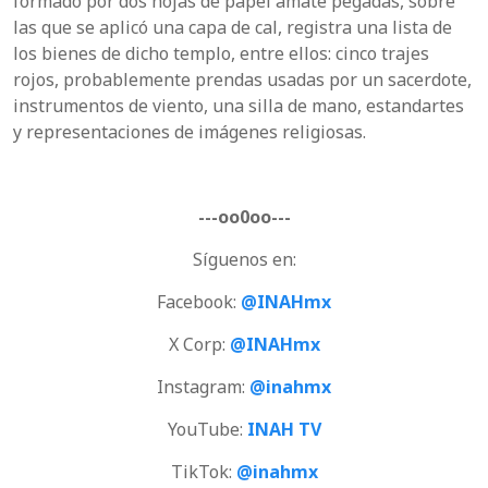
formado por dos hojas de papel amate pegadas, sobre
las que se aplicó una capa de cal, registra una lista de
los bienes de dicho templo, entre ellos: cinco trajes
rojos, probablemente prendas usadas por un sacerdote,
instrumentos de viento, una silla de mano, estandartes
y representaciones de imágenes religiosas.
---oo0oo---
Síguenos en:
Facebook:
@INAHmx
X Corp:
@INAHmx
Instagram:
@inahmx
YouTube:
INAH TV
TikTok:
@inahmx