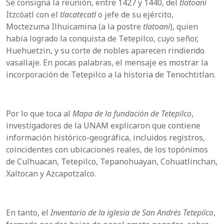
Se consigna la reunión, entre 1427 y 1440, del
tlatoani
Itzcóatl con el
tlacatecatl
o jefe de su ejército,
Moctezuma Ilhuicamina (a la postre
tlatoani
), quien
había logrado la conquista de Tetepilco, cuyo señor,
Huehuetzin, y su corte de nobles aparecen rindiendo
vasallaje. En pocas palabras, el mensaje es mostrar la
incorporación de Tetepilco a la historia de Tenochtitlan.
Por lo que toca al
Mapa de la fundación de Tetepilco
,
investigadores de la UNAM explicaron que contiene
información histórico-geográfica, incluidos registros,
coincidentes con ubicaciones reales, de los topónimos
de Culhuacan, Tetepilco, Tepanohuayan, Cohuatlinchan,
Xaltocan y Azcapotzalco.
En tanto, el
Inventario de la iglesia de San Andrés Tetepilco
,