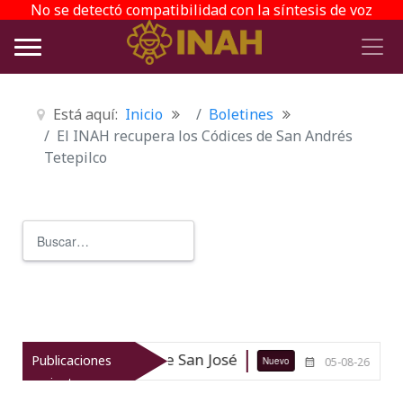
No se detectó compatibilidad con la síntesis de voz
Está aquí:
Inicio
Boletines
El INAH recupera los Códices de San Andrés
Tetepilco
Buscar
Type 2 or more characters for r
ca Fuerte de San José
INAH y SRE 
Publicaciones
Nuevo
05-08-26
recientes