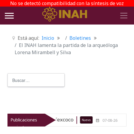
No se detectó compatibilidad con la síntesis de voz
Está aquí:
Inicio
Boletines
El INAH lamenta la partida de la arqueóloga
Lorena Mirambell y Silva
Buscar
Type 2 or more characters for r
queológico de Texcoco
El viaje del
Publicaciones
Nuevo
07-08-26
recientes