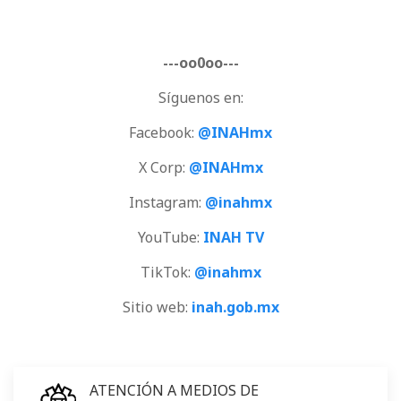
---oo0oo---
Síguenos en:
Facebook:
@INAHmx
X Corp:
@INAHmx
Instagram:
@inahmx
YouTube:
INAH TV
TikTok:
@inahmx
Sitio web:
inah.gob.mx
ATENCIÓN A MEDIOS DE