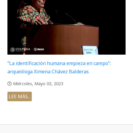
“La identificación humana empieza en campo”:
arqueóloga Ximena Chávez Balderas
Miércoles, Mayo 03, 2023
LEE MÁS...