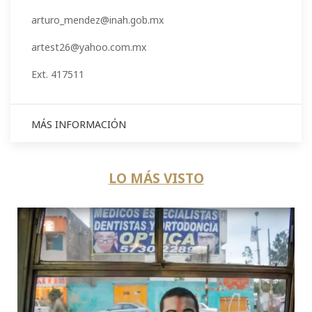
arturo_mendez@inah.gob.mx
artest26@yahoo.com.mx
Ext. 417511
MÁS INFORMACIÓN
LO MÁS VISTO