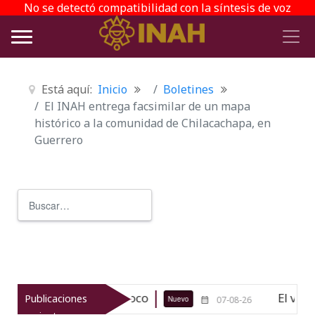
No se detectó compatibilidad con la síntesis de voz
Está aquí:
Inicio
Boletines
El INAH entrega facsimilar de un mapa
histórico a la comunidad de Chilacachapa, en
Guerrero
Buscar
Type 2 or more characters for r
ógico de Texcoco
El viaje del jíku
Publicaciones
Nuevo
07-08-26