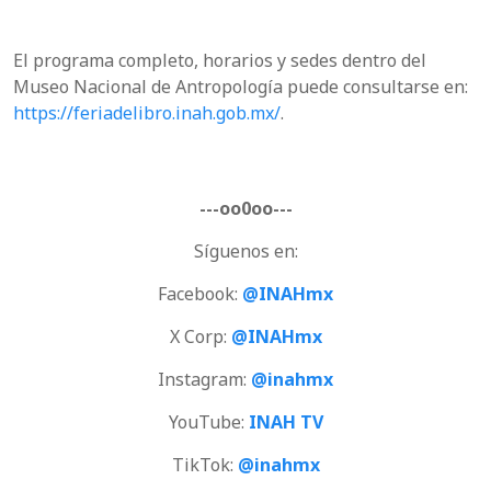
El programa completo, horarios y sedes dentro del
Museo Nacional de Antropología puede consultarse en:
https://feriadelibro.inah.gob.mx/
.
---oo0oo---
Síguenos en:
Facebook:
@INAHmx
X Corp:
@INAHmx
Instagram:
@inahmx
YouTube:
INAH TV
TikTok:
@inahmx