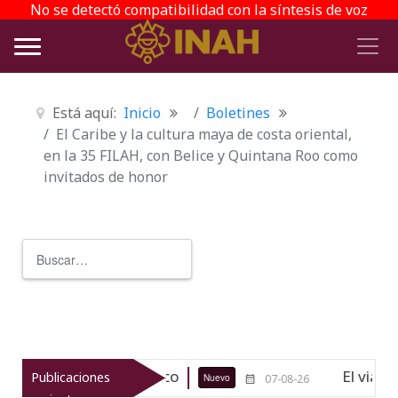
No se detectó compatibilidad con la síntesis de voz
Está aquí:
Inicio
Boletines
El Caribe y la cultura maya de costa oriental,
en la 35 FILAH, con Belice y Quintana Roo como
invitados de honor
Buscar
Type 2 or more characters for r
gico de Texcoco
El viaje del jíkur
Publicaciones
Nuevo
07-08-26