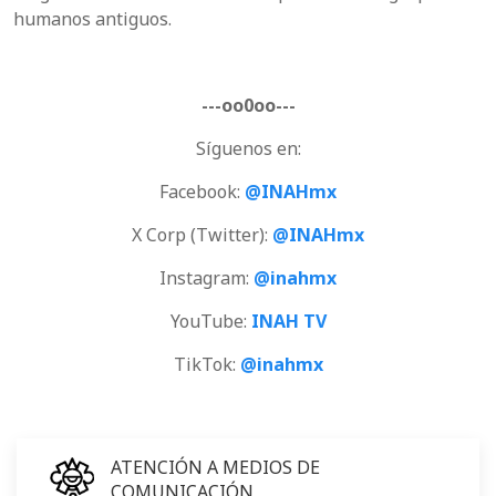
humanos antiguos.
---oo0oo---
Síguenos en:
Facebook:
@INAHmx
X Corp (Twitter):
@INAHmx
Instagram:
@inahmx
YouTube:
INAH TV
TikTok:
@inahmx
ATENCIÓN A MEDIOS DE
COMUNICACIÓN