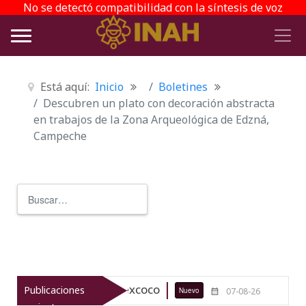
No se detectó compatibilidad con la síntesis de voz
Está aquí:
Inicio
Boletines
Descubren un plato con decoración abstracta
en trabajos de la Zona Arqueológica de Edzná,
Campeche
Buscar
Type 2 or more characters for r
queológico de Texcoco
El viaje del
Publicaciones
Nuevo
07-08-26