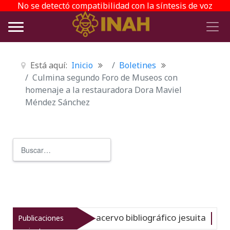
No se detectó compatibilidad con la síntesis de voz
Está aquí:
Inicio
Boletines
Culmina segundo Foro de Museos con
homenaje a la restauradora Dora Maviel
Méndez Sánchez
Buscar
Type 2 or more characters for r
a del gran acervo bibliográfico jesuita
Publicaciones
Nuevo
06-08-2