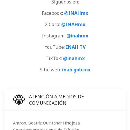
Síguenos en:
Facebook:
@INAHmx
X Corp:
@INAHmx
Instagram:
@inahmx
YouTube:
INAH TV
TikTok:
@inahmx
Sitio web:
inah.gob.mx
ATENCIÓN A MEDIOS DE
COMUNICACIÓN
Antrop. Beatriz Quintanar Hinojosa
Coordinadora Nacional de Difusión