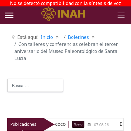
No se detectó compatibilidad con la síntesis de voz
Está aquí:
Inicio
Boletines
Con talleres y conferencias celebran el tercer
aniversario del Museo Paleontológico de Santa
Lucía
Buscar
Type 2 or more characters for r
ológico de Texcoco
El viaje del jí
Publicaciones
Nuevo
07-08-26