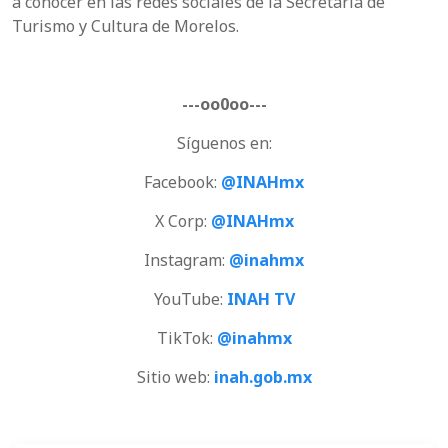
a conocer en las redes sociales de la Secretaría de
Turismo y Cultura de Morelos.
---oo0oo---
Síguenos en:
Facebook:
@INAHmx
X Corp:
@INAHmx
Instagram:
@inahmx
YouTube:
INAH TV
TikTok:
@inahmx
Sitio web:
inah.gob.mx