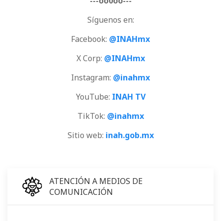
---oo0oo---
Síguenos en:
Facebook:
@INAHmx
X Corp:
@INAHmx
Instagram:
@inahmx
YouTube:
INAH TV
TikTok:
@inahmx
Sitio web:
inah.gob.mx
ATENCIÓN A MEDIOS DE
COMUNICACIÓN