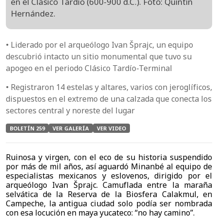
en el Clásico Tardío (600-900 d.C.). Foto: Quintín
Hernández.
• Liderado por el arqueólogo Ivan Šprajc, un equipo
descubrió intacto un sitio monumental que tuvo su
apogeo en el periodo Clásico Tardío-Terminal
• Registraron 14 estelas y altares, varios con jeroglíficos,
dispuestos en el extremo de una calzada que conecta los
sectores central y noreste del lugar
BOLETÍN 259
VER GALERÍA
VER VIDEO
Ruinosa y virgen, con el eco de su historia suspendido 
por más de mil años, así aguardó Minanbé al equipo de 
especialistas mexicanos y eslovenos, dirigido por el 
arqueólogo Ivan Šprajc. Camuflada entre la maraña 
selvática de la Reserva de la Biosfera Calakmul, en 
Campeche, la antigua ciudad solo podía ser nombrada 
con esa locución en maya yucateco: “no hay camino”.