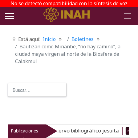
No se detectó compatibilidad con la síntesis de voz
Está aquí:
Inicio
Boletines
Bautizan como Minanbé, “no hay camino”, a
ciudad maya virgen al norte de la Biosfera de
Calakmul
Buscar
Type 2 or more characters for r
del gran acervo bibliográfico jesuita
Publicaciones
Nuevo
06-08-26