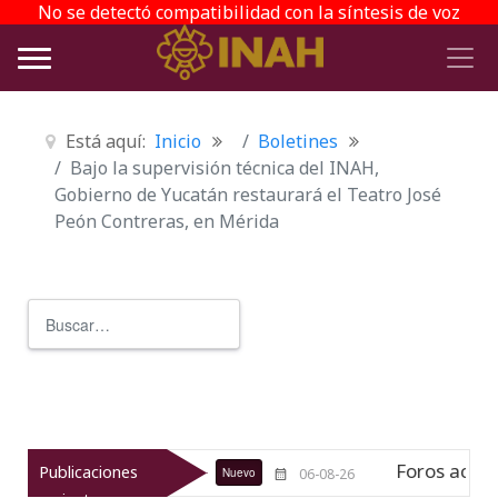
No se detectó compatibilidad con la síntesis de voz
Está aquí:
Inicio
Boletines
Bajo la supervisión técnica del INAH,
Gobierno de Yucatán restaurará el Teatro José
Peón Contreras, en Mérida
Buscar
Type 2 or more characters for r
ráfico jesuita
Foros académicos de
Publicaciones
Nuevo
06-08-26