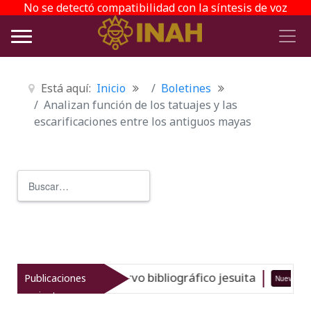
No se detectó compatibilidad con la síntesis de voz
Está aquí:
Inicio
Boletines
Analizan función de los tatuajes y las
escarificaciones entre los antiguos mayas
Buscar
Type 2 or more characters for r
 gran acervo bibliográfico jesuita
Publicaciones
Nuevo
06-08-26
recientes