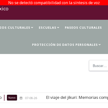
No se detectó compatibilidad con la síntesis de voz
TIOS CULTURALES
ESCUELAS
PASEOS CULTURALES
PROTECCIÓN DE DATOS PERSONALES
Buscar
El viaje del jíkuri: Memorias compa
Nuevo
07-08-26