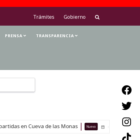
Trámites
Gobierno
PRENSA
TRANSPARENCIA
Type 2 or more characters for results.
rtidas en Cueva de las Monas
Maest
Nuevo
07-08-26