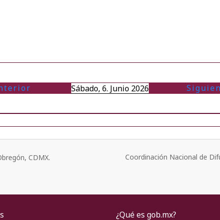
nterior
Siguie
Sábado, 6. Junio 2026
Coordinación Nacional de Dif
o Obregón, CDMX.
s
¿Qué es gob.mx?