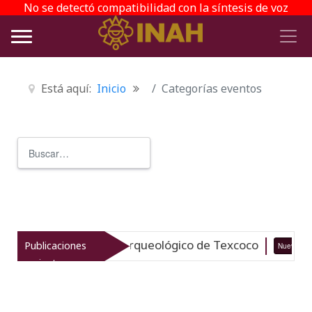
No se detectó compatibilidad con la síntesis de voz
Está aquí:
Inicio
Categorías eventos
Buscar
Type 2 or more characters for r
italiza el patrimonio arqueológico de Texcoco
Publicaciones
Nuevo
recientes