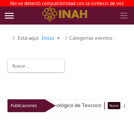
No se detectó compatibilidad con la síntesis de voz
Está aquí:
Inicio
Categorías eventos
Buscar
Type 2 or more characters for r
iza el patrimonio arqueológico de Texcoco
Publicaciones
Nuevo
07-0
recientes