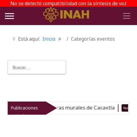
No se detectó compatibilidad con la síntesis de voz
Está aquí:
Inicio
Categorías eventos
Buscar
Type 2 or more characters for r
 y monitorea las pinturas murales de Cacaxtla
Publicaciones
Nuevo
recientes